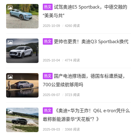
试驾奥迪E5 Sportback，中德交融的
热文
“美美与共”
2025-10-09
/
4260 阅读
更帅也更贵！奥迪Q3 Sportback换代
热文
2025-10-04
/
4774 阅读
国产电池撑场面，德国车标遭质疑，
热文
700公里续航够用吗
2025-09-07
/
3723 阅读
《奥迪+华为王炸！Q6L e-tron凭什么
热文
敢称新能源豪华“天花板”？》
2025-09-03
/
3368 阅读