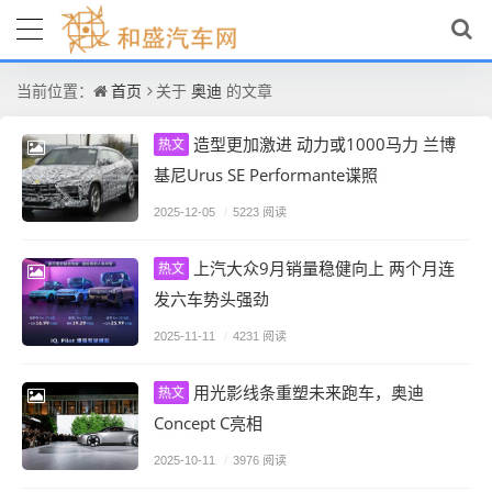
首页
奥迪
当前位置：
关于
的文章
造型更加激进 动力或1000马力 兰博
热文
基尼Urus SE Performante谍照
2025-12-05
/
5223 阅读
上汽大众9月销量稳健向上 两个月连
热文
发六车势头强劲
2025-11-11
/
4231 阅读
用光影线条重塑未来跑车，奥迪
热文
Concept C亮相
2025-10-11
/
3976 阅读