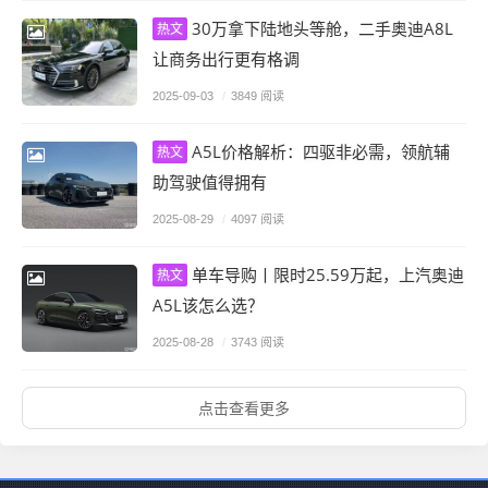
30万拿下陆地头等舱，二手奥迪A8L
热文
让商务出行更有格调
2025-09-03
/
3849 阅读
A5L价格解析：四驱非必需，领航辅
热文
助驾驶值得拥有
2025-08-29
/
4097 阅读
单车导购丨限时25.59万起，上汽奥迪
热文
A5L该怎么选？
2025-08-28
/
3743 阅读
点击查看更多