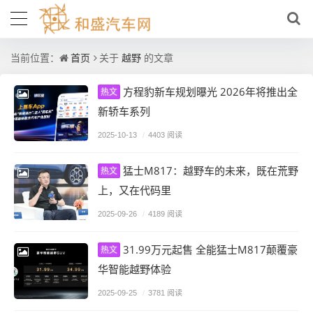
首页
越野
当前位置：
关于
的文章
方程豹新车规划曝光 2026年将推出全
热文
新轿车系列
2025-10-13
/
4403 阅读
猛士M817：越野车的未来，既在荒野
热文
上，又在代码里
2025-09-26
/
4189 阅读
31.99万元起售 全能猛士M817颠覆豪
热文
华智能越野体验
2025-09-25
/
3781 阅读