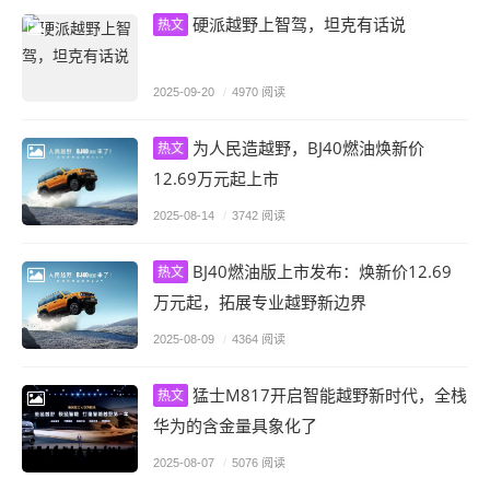
硬派越野上智驾，坦克有话说
热文
2025-09-20
/
4970 阅读
为人民造越野，BJ40燃油焕新价
热文
12.69万元起上市
2025-08-14
/
3742 阅读
BJ40燃油版上市发布：焕新价12.69
热文
万元起，拓展专业越野新边界
2025-08-09
/
4364 阅读
猛士M817开启智能越野新时代，全栈
热文
华为的含金量具象化了
2025-08-07
/
5076 阅读