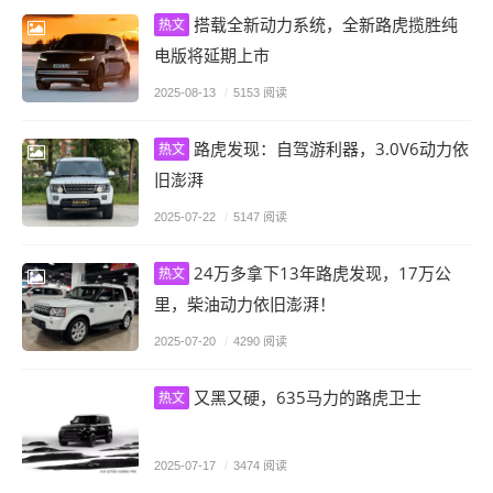
搭载全新动力系统，全新路虎揽胜纯
热文
电版将延期上市
2025-08-13
/
5153 阅读
路虎发现：自驾游利器，3.0V6动力依
热文
旧澎湃
2025-07-22
/
5147 阅读
24万多拿下13年路虎发现，17万公
热文
里，柴油动力依旧澎湃！
2025-07-20
/
4290 阅读
又黑又硬，635马力的路虎卫士
热文
2025-07-17
/
3474 阅读