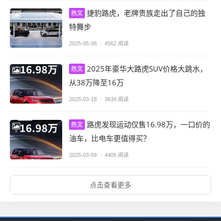
捷豹路虎，老牌贵族走出了自己的独
热文
特舞步
2025-05-08
/
4562 阅读
2025年豪华大路虎SUV价格大跳水，
热文
从38万降至16万
2025-03-18
/
3634 阅读
路虎发现运动仅售16.98万，一口价的
热文
油车，比电车更值得买？
2025-03-09
/
4405 阅读
点击查看更多