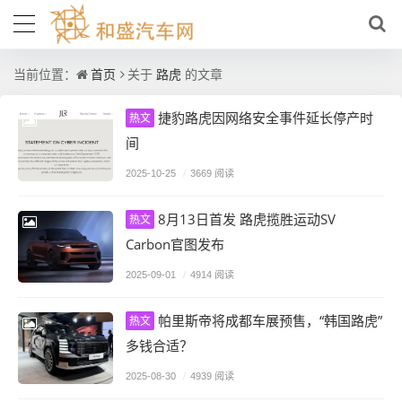
首页
路虎
当前位置：
关于
的文章
捷豹路虎因网络安全事件延长停产时
热文
间
2025-10-25
/
3669 阅读
8月13日首发 路虎揽胜运动SV
热文
Carbon官图发布
2025-09-01
/
4914 阅读
帕里斯帝将成都车展预售，“韩国路虎”
热文
多钱合适？
2025-08-30
/
4939 阅读