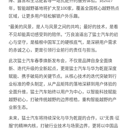
障、露营和生活配套等一站式配齐的服务体验。到2027
年，智能越野基地将扩大至100家，覆盖全国核心越野热点
区域，让更多用户轻松解锁户外乐趣。
“最美的风景，是人与风景之间的共鸣；最好的技术，是看
不见却能真切感受到的陪伴。”万良渝道出了猛士汽车的初
心与坚守，是植根中国军工的硬核底气，是深耕用户需求
的赤诚之心，更是引领行业前行的责任与担当。
此次猛士汽车春季焕新发布会，不仅是品牌自身全面焕
新、迭代升级的全新起点，更是猛士汽车与华为乾崑深度
赋能、携手破局的关键节点。从核心技术的迭代突破到行
业标准的牵头制定，从产品矩阵的落地深耕到用户体验的
全面升维，猛士汽车始终以用户为中心，以智能科技赋能
越野初心，打破传统越野的边界桎梏，重构智能越野的产
业新生态。
未来，猛士汽车将持续深化与华为乾崑的合作，以“无畏·征
服”的精神内核，打破行业技术与场景边界，更将以中国品