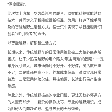
“深度赋能”。
此次猛士汽车与华为乾崑强强联合，以智能科技赋能越野
技术，共同定义了智能越野新标准，为用户打造了触手可
及的智能越野生活新方式，猛士汽车实现了从智能越野“开
创者”到“引领者”的跃迁。
以智能越野，解锁新生活方式
长期以来，传统越野车的日常使用始终被三大核心痛点所
困扰，让不少热爱越野的用户陷入“取舍两难”的困境：一是
车身尺寸过大，城市通勤时不好开、不好停，灵活度严重
不足；二是能耗居高不下，养车成本偏高，难以实现日常
普及；三是驾乘体验欠佳，悬挂偏硬，长途出行易产生疲
惫感。
除此之外，传统越野极高的专业门槛，更让无数心怀远方
的人望而却步——复杂的操作技巧、专业的越野知识，成
为阻碍人们奔赴旷野、追寻热爱的无形壁垒。