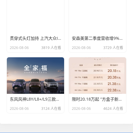
贯穿式头灯加持 上汽大众ID.ERA 5X谍照曝光
安森美第二季度营收增9%至16亿美元
2026-08-06
3819 人在看
2026-08-06
3729 人在看
东风风神L8Y/L8+/L9三款新车发布 聚焦10-20万级市场 8月陆续上市
限时20.18万起 “方盒子新物种” 综合续航1404km！长城H10上市
2026-08-06
3124 人在看
2026-08-06
4624 人在看