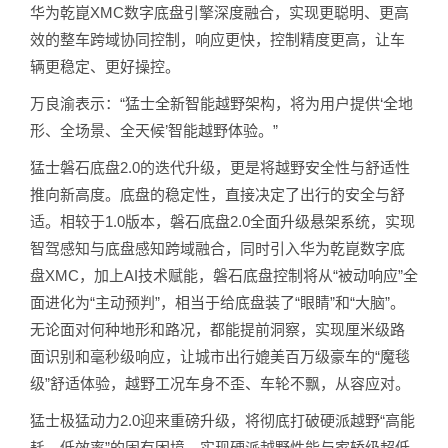
华为乾崑XMC数字底盘引擎深度融合，实现更聪明、更高
效的整车跨域协同控制，响应更快，控制精度更高，让车
辆更稳定、更好操控。
万良渝表示：“猛士全新智能越野架构，将为用户提供‘全地
形、全场景、全天候’智能越野体验。”
猛士磐石底盘2.0的迭代升级，更是将越野安全性与舒适性
推向新高度。底盘的稳定性，直接决定了出行的安全与舒
适。相较于1.0版本，磐石底盘2.0全面升级悬架系统，实现
智驾感知与底盘感知跨域融合，同时引入华为乾崑数字底
盘XMC，加上AI技术赋能，磐石底盘控制将从“被动响应”全
面进化为“主动预判”，相当于给底盘装了“眼睛”和“大脑”。
无论面对何种地形和路况，都能提前洞察，实现厘米级路
面识别和毫秒级响应，让城市出行媲美百万级豪车的“魔毯
级”舒适体验，越野工况车身不歪、车轮不飘，从容应对。
猛士极猛动力2.0迎来重磅升级，将彻底打破硬派越野“高能
耗、低效率”的固有困境，实现硬派越野性能与家轿级超低