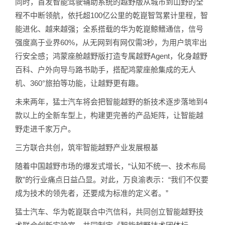
同时，首发智能驾驶辅助系统的越野版从城市到山野的全
程不中断领航，依托超100亿公里的乾崑智驾累计里程，智
能进化、越来越强；全系搭载的华为乾崑鲸鳍通信，信号
强度高于业界60%，从无网到有网仅需3秒，为用户筑牢出
行安全感；鸿蒙座舱越野版打造专属越野Agent，化身越野
百科、户外向导与路书助手，搭配鸿蒙座舱集成的无人
机、360°旅拍等功能，让越野更有趣。
未来两年，猛士汽车将会把智能越野的新技术逐步落地到4
款以上的全新车型上，构建更完善的产品矩阵，让智能越
野走进千家万户。
三方联合共创，筑牢智能越野产业发展根基
随着中国越野市场的爆发式增长，“认知不统一、技术布局
散”的行业痛点日益凸显。对此，万良渝表示：“我们不仅要
成为技术的领先者，还要成为标准的定义者。”
猛士汽车、华为乾崑联合中汽信科，共同创立智能越野技