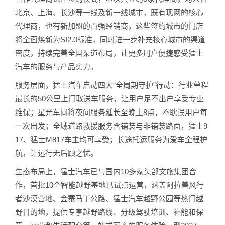
北京、上海、长沙等一线及新一线城市，既有现网的核心
代理商，也有新加盟的百强经销商，这些签约城市的门店
将全面焕新为SI2.0标准，同时进一步补充核心城市的渠道
密度，持续完善全国渠道布局，让更多用户便捷感受猛士
汽车的服务与产品实力。
服务层面，猛士汽车启动四大“全周期守护”行动：行业单程
最长的50公里上门取送车服务，让用户足不出户享受专业
维保；星光车间将夜间服务延长至晚上8点，不耽误用户每
一次出发；全域道路救援服务含铺装与非铺装路面，猛士9
17、猛士M817车主均可享受；长途托运服务为爱车全程护
航，让远行无后顾之忧。
生态布局上，猛士汽车已与国内10多家头部文旅集团合
作，首批10个智能越野基地已试点运营，涵盖阿拉善风行
者沙漠营地、金寨马丁公路、猛士汽车越野公园等热门越
野目的地，提供专享越野路线、分级驾驶培训、补能和保