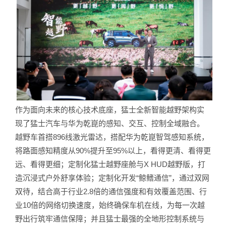
作为面向未来的核心技术底座，猛士全新智能越野架构实
现了猛士汽车与华为乾崑的感知、交互、控制全域融合。
越野车首搭896线激光雷达，搭配华为乾崑智驾感知系统，
将路面感知精度从90%提升至95%以上，看得更清、看得更
远、看得更细；定制化猛士越野座舱与X HUD越野版，打
造沉浸式户外舒享体验；定制化开发“鲸鳍通信”，通过双网
双待，结合高于行业2.8倍的通信强度和有效覆盖范围、行
业10倍的网络切换速度，始终确保车机在线，为每一次越
野出行筑牢通信保障；并且猛士最强的全地形控制系统与