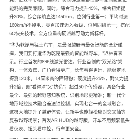
能耗的完美兼顾。同时，综合马力提升49%，综合扭矩提
升30%，综合续航直达1450km，位列行业第一；平均时速
160km/h不掉电，零百加速迈入4s级，位列同级第一；搭配
6C快充技术，全方位重构硬派越野动力新标杆。
“华为乾崑与猛士汽车，是最强越野与最强智能的全新碰
撞，我们要打造华为乾崑最强的智能越野车。”迟林春表
示。行业首发的896线激光雷达，行业首创的“双光路”架
构，一体双焦，广角看得更广，长焦看得更远，能稳定地
探测120米，14厘米高的障碍物；硬度提升25%，耐久力提
升2倍，既“看得清”又“抗造”；超过50个传感器，具备行业
最全、最强的越野感知系统，识别地形更精准；新一代全
地形域控技术融合差速锁控制，实现七合一的全域融合，
这极大地提升了越野体验，让新手也能轻松应对交叉轴等
复杂越野场景；首发AR HUD的越野版，开车不用频繁低头
看仪表、扭头看中控，行车更安全。