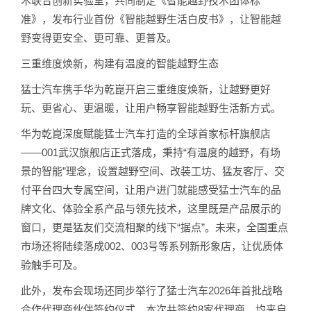
术联合创新实验室，共同制定《智能越野技术团体标
准》，发布行业首份《智能越野生活白皮书》，让智能越
野变得更安全、更可靠、更普及。
三重维度焕新，构建有温度的智能越野生态
猛士汽车携手华为乾崑开启三重维度焕新，让越野更好
玩、更省心、更温暖，让用户畅享智能越野生活新方式。
华为乾崑深度赋能猛士汽车打造的全球首家标杆旗舰店
——001武汉旗舰店正式落成，秉持“有温度的越野，有场
景的智能”理念，设置越野空间、改装工坊、猛友客厅、交
付平台四大专属空间，让用户进门就能感受猛士汽车的品
牌文化、体验全系产品与领先技术，这里既是产品展示的
窗口，更是猛友们交流相聚的线下“据点”。未来，全国重点
市场还将陆续落成002、003号等系列新形象店，让优质体
验触手可及。
此外，发布会现场还同步举行了猛士汽车2026年首批战略
合作代理商伙伴签约仪式，本次共签约8家代理商，均来自