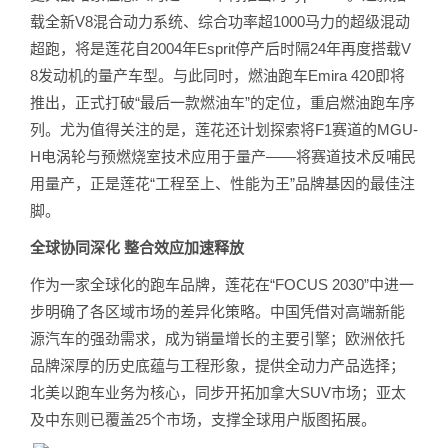
载全新V8混合动力系统、综合功率超1000马力的超级混动
超跑，将是莲花自2004年Esprit停产后时隔24年再度搭载V
8发动机的量产车型。与此同时，燃油跑车Emira 420即将
推出，正式打破“最后一款燃油车”的定位，重启燃油跑车序
列。尤为值得关注的是，莲花还计划探索将F1赛道的MGU-
H电涡轮与预燃烧室技术应用于量产——将赛道技术反哺民
用量产，正是莲花“工程至上、性能为王”品牌基因的最佳注
脚。
全球协同深化 整合效应加速释放
作为一家全球化的跑车品牌，莲花在“FOCUS 2030”中进一
步明确了各区域市场的差异化策略。中国凭借对高端新能
源汽车的强劲需求，成为销量增长的主要引擎；欧洲依托
品牌深厚的历史底蕴与工程形象，提供全动力产品选择；
北美以跑车业务为核心，同步开拓加拿大SUV市场；亚太
及中东则已覆盖25个市场，支撑全球用户版图拓展。