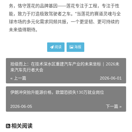
务，恪守莲花的品牌基因——莲花专注于工程，专注于性
能，致力于打造极致驾驶者之车。”当莲花的赛道灵魂与全
球市场的多元化需求同频共振，一个更坚韧、更可持续的
未来值得期待。
阅读
海报
拾级而上：在技术深水区重建汽车产业的未来坐标 | 2026未
来汽车先行者大会
« 上一篇
2026-06-01
伊朗冲突抬升能源价格，欧盟恐损失130万就业岗位
2026-06-05
下一篇 »
相关阅读