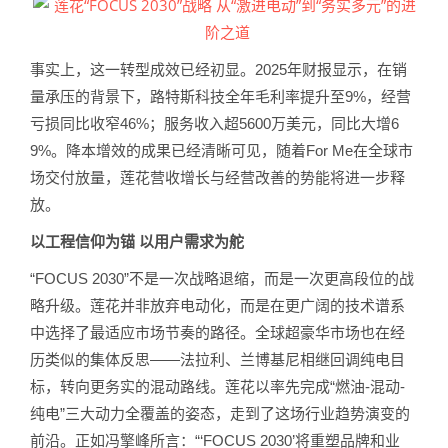
事实上，这一转型成效已经初显。2025年财报显示，在销
量承压的背景下，路特斯科技全年毛利率提升至9%，经营
亏损同比收窄46%；服务收入超5600万美元，同比大增6
9%。降本增效的成果已经清晰可见，随着For Me在全球市
场交付放量，莲花营收增长与经营改善的势能将进一步释
放。
以工程信仰为锚 以用户需求为舵
“FOCUS 2030”不是一次战略退缩，而是一次更高段位的战
略升级。莲花并非放弃电动化，而是在更广阔的技术谱系
中选择了最适应市场节奏的路径。全球超豪华市场也在经
历类似的集体反思——法拉利、兰博基尼相继回调纯电目
标，转向更务实的混动路线。莲花以率先完成“燃油-混动-
纯电”三大动力全覆盖的姿态，走到了这场行业趋势演变的
前沿。正如冯擎峰所言：“‘FOCUS 2030’将重塑品牌和业