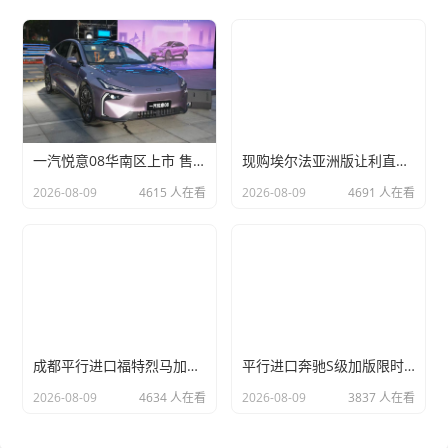
一汽悦意08华南区上市 售9.99万起 增程/纯电动力
现购埃尔法亚洲版让利直降3万 欢迎上门试驾
2026-08-09
4615 人在看
2026-08-09
4691 人在看
成都平行进口福特烈马加版欢迎莅临赏鉴 目前优惠高达6万
平行进口奔驰S级加版限时优惠 目前159万元起售
2026-08-09
4634 人在看
2026-08-09
3837 人在看